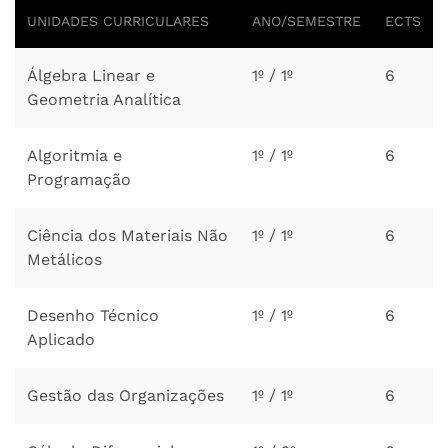
UNIDADES CURRICULARES
ANO/SEMESTRE
ECTS
Álgebra Linear e
1º / 1º
6
Geometria Analítica
Algoritmia e
1º / 1º
6
Programação
Ciência dos Materiais Não
1º / 1º
6
Metálicos
Desenho Técnico
1º / 1º
6
Aplicado
Gestão das Organizações
1º / 1º
6